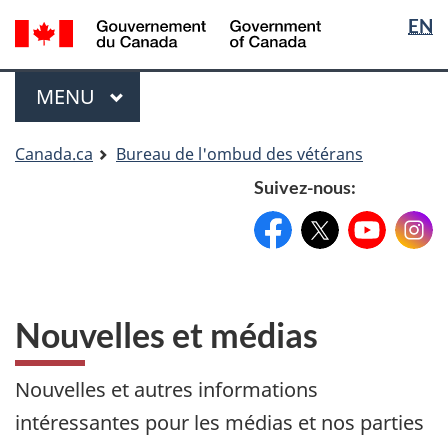
Sélectio
Langua
EN
Aller
Skip
Passer
de
selectio
au
to
à
contenu
"About
la
la
Menu
MENU
PRINCIPAL
principal
government"
version
langue
HTML
simplifiée
Vous
Canada.ca
Bureau de l'ombud des vétérans
êtes
Suivez-nous:
ici
Facebook:
X:
FacebookPageName
YouTube:
@XAccount
Instag
YouTu
Nouvelles et médias
Nouvelles et autres informations
intéressantes pour les médias et nos parties