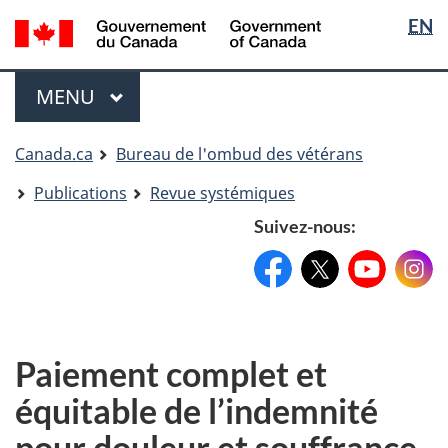
Sélectio
Langua
EN
Aller
Skip
Passer
de
selectio
au
to
à
contenu
"About
la
la
Menu
MENU
PRINCIPAL
principal
government"
version
langue
HTML
simplifiée
Vous
Canada.ca
Bureau de l'ombud des vétérans
êtes
Publications
Revue systémiques
ici
Suivez-nous:
Facebook:
X:
FacebookPageName
YouTube:
@XAccount
Instag
YouTu
Paiement complet et
équitable de l’indemnité
pour douleur et souffrance